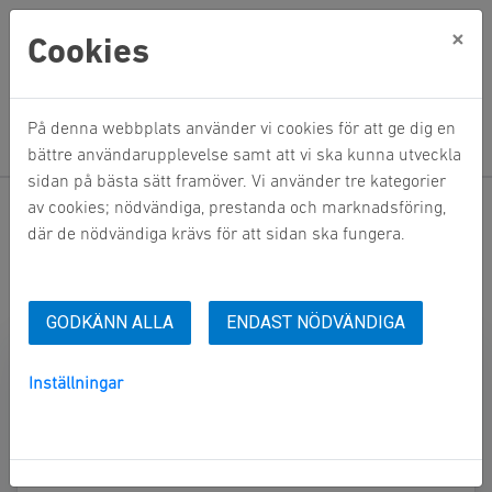
×
Cookies
På denna webbplats använder vi cookies för att ge dig en
bättre användarupplevelse samt att vi ska kunna utveckla
sidan på bästa sätt framöver. Vi använder tre kategorier
Hem
Mina sidor
av cookies; nödvändiga, prestanda och marknadsföring,
där de nödvändiga krävs för att sidan ska fungera.
Mina sidor
GODKÄNN ALLA
Mobilt BankID
ENDAST NÖDVÄNDIGA
Lösenord
Inställningar
Starta Mobilt BankID