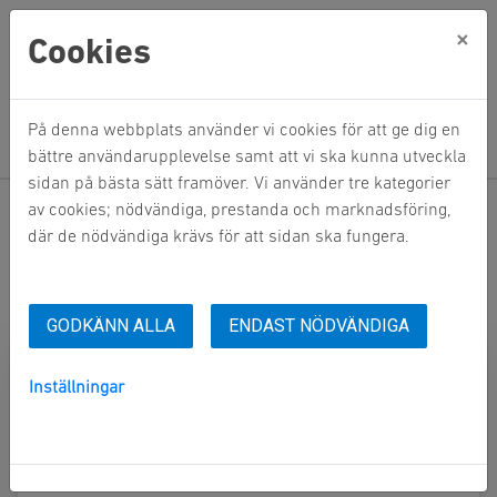
×
Cookies
På denna webbplats använder vi cookies för att ge dig en
bättre användarupplevelse samt att vi ska kunna utveckla
sidan på bästa sätt framöver. Vi använder tre kategorier
Hem
Mina sidor
av cookies; nödvändiga, prestanda och marknadsföring,
där de nödvändiga krävs för att sidan ska fungera.
Mina sidor
GODKÄNN ALLA
Mobilt BankID
ENDAST NÖDVÄNDIGA
Lösenord
Inställningar
Starta Mobilt BankID